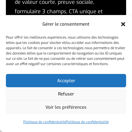
de valeur courte, preuve sociale,
formulaire 3 champs, CTA unique et
cohérence avec la source de trafic :
Gérer le consentement
chaque élément manquant coûte des
Pour offrir les meilleures expériences, nous utilisons des technologies
prospects.
telles que les cookies pour stocker et/ou accéder aux informations des
appareils. Le fait de consentir à ces technologies nous permettra de traiter
Si vous souhaitez qu’un expert analyse
des données telles que le comportement de navigation ou les ID uniques
sur ce site. Le fait de ne pas consentir ou de retirer son consentement peut
votre landing page actuelle ou vous
avoir un effet négatif sur certaines caractéristiques et fonctions.
accompagne dans sa création, notre
Accepter
équipe est disponible en Morbihan et à
distance.
Refuser
Découvrez aussi notre agence de
Voir les préférences
création de site internet à Vannes.
Politique de confidentialité
Politique de confidentialité
Nous contacter