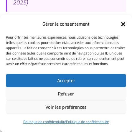
2025)
Gérer le consentement
Ces cinq indicateurs se lisent ensemble. Un fort
trafic organique sans leads suggère un problème
Pour offrir les meilleures expériences, nous utilisons des technologies
telles que les cookies pour stocker et/ou accéder aux informations des
de conversion sur le site. Des leads nombreux
appareils. Le fait de consentir à ces technologies nous permettra de traiter
des données telles que le comportement de navigation ou les ID uniques
qui ne deviennent jamais clients pointent vers
sur ce site. Le fait de ne pas consentir ou de retirer son consentement peut
un problème de qualification ou de nurturing.
avoir un effet négatif sur certaines caractéristiques et fonctions.
C’est cette vision systémique qui fait la
Accepter
puissance de l’inbound : chaque maillon peut
être optimisé indépendamment.
Refuser
Prenez l’habitude de passer 30 minutes par mois
Voir les préférences
à regarder ces chiffres. Notez-les dans un
Politique de confidentialité
Politique de confidentialité
tableau simple (Google Sheets suffit), ajoutez