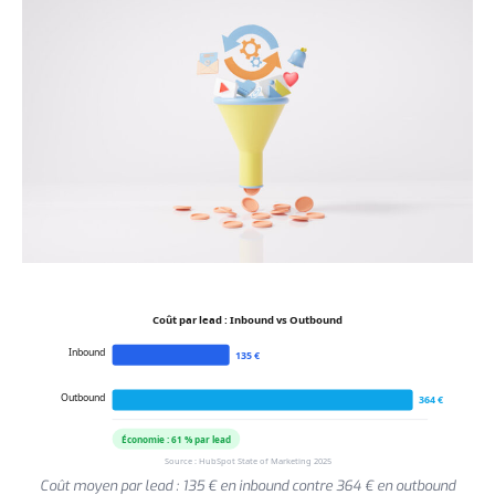
Coût par lead : Inbound vs Outbound
Inbound
135 €
Outbound
364 €
Économie : 61 % par lead
Source : HubSpot State of Marketing 2025
Coût moyen par lead : 135 € en inbound contre 364 € en outbound